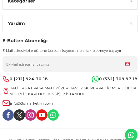
Kategoriler
Yardım
E-Bülten Aboneliği
E-Mail adresinizi e bültene ücretsiz kaydedin, bizi takip etmeye başlayın.
0 (212) 924 30 18
0 (532) 309 97 18
HALİL RIFAT PAŞA MAH. YÜZER HAVUZ SK. PERPA TİC MER B BLOK
NO: 1 /1 İÇ KAPI NO: 1103 ŞİŞLİ/ İSTANBUL
info@3dmarketim.com
© Tüm Hakları Saklıdır. Kredi kartı bilgileriniz 256bit SSL sertifikası ile