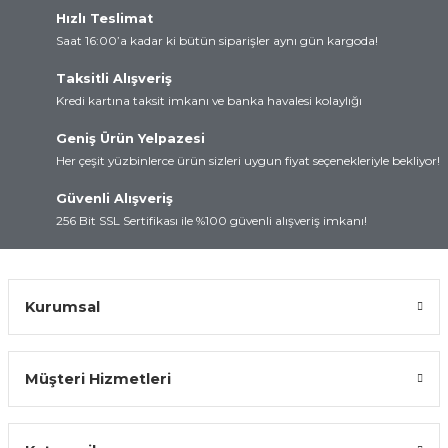
Hızlı Teslimat
rtları
lay
Saat 16:00’a kadar ki bütün siparişler aynı gün kargoda!
d
Kartları
Taksitli Alışveriş
Kredi kartına taksit imkanı ve banka havalesi kolaylığı
 ve Modüller
artları
Geniş Ürün Yelpazesi
Her çeşit yüzbinlerce ürün sizleri uygun fiyat seçenekleriyle bekliyor!
suz Haberleşme
 Kartları
Güvenli Alışveriş
arı
256 Bit SSL Sertifikası ile %100 güvenli alışveriş imkanı!
Kurumsal
Müşteri Hizmetleri