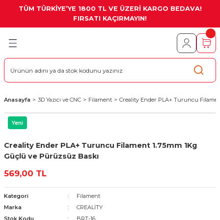
TÜM TÜRKİYE’YE 1800 TL VE ÜZERİ KARGO BEDAVA!
Geri Dön
Geri Dön
Geri Dön
Geri Dön
Geri Dön
Geri Dön
Geri Dön
FIRSATI KAÇIRMAYIN!
Pi
odüller
Haberleşme
Kartları
lay
ve CNC
o
a Kartlar
ül
llı TFT LCD Display
uarları
oard
itim Setleri
e Etiketler
me Kartları
TFT Lcd Display
Anasayfa
3D Yazıcı ve CNC
Filament
Creality Ender PLA+ Turuncu Filame
Setleri
an Ürünler
erry Pi Gsm / Gps Shield
Kartları
 Lcd Display
Yeni
splay
d Display
rı
umanda
Kartları
Display
Creality Ender PLA+ Turuncu Filament 1.75mm 1Kg
Güçlü ve Pürüzsüz Baskı
ular / Akıllı Ev Sistemleri
tirme Kartları
splay
569,00 TL
rme Kartları
a Konnektörler
lay
Kategori
Filament
Sürücüler
lay
Marka
CREALİTY
Stok Kodu
BRT-16