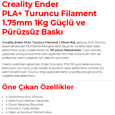
Creality Ender
PLA+ Turuncu Filament
1.75mm 1Kg Güçlü ve
Pürüzsüz Baskı
Creality Ender PLA+ Turuncu Filament 1.75mm 1Kg
, gelişmiş PLA+ formülü
sayesinde standart PLA filamentlere göre daha dayanıklı ve daha stabil baskı
performansı sunan yüksek kaliteli bir
3D yazıcı filamentidir
. Güçlü katman
yapışması ve düşük büzülme oranı sayesinde hem hobi kullanıcıları hem de
profesyonel üretim yapanlar için ideal bir çözümdür.
Creality tarafından geliştirilen Ender PLA+ serisi, FDM 3D yazıcılarda sorunsuz
ekstrüzyon, pürüzsüz yüzey kalitesi ve güvenilir baskı performansı sunmak için
optimize edilmiştir. Turuncu rengi sayesinde estetik ve profesyonel görünümlü
modeller elde edebilirsiniz.
Öne Çıkan Özellikler
✔ Geliştirilmiş PLA+ Formülü
✔ Daha Güçlü Katman Yapışması
✔ Düşük Warping (Büzülme)
✔ Pürüzsüz Yüzey Kalitesi
✔ Stabil ve Sorunsuz Filament Akışı