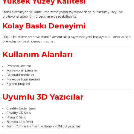
Yüksek Yüzey Kalitesi
Stabil ekstrüzyon ve kaliteli malzeme yapısı sayesinde daha pürüzsüz yüzeyli ve
profesyonel görünümlü baskılar elde edebilirsiniz.
Kolay Baskı Deneyimi
Düşük büzülme oranı ve stabil filament akışı sayesinde yeni başlayan kullanıcılar için
bile kolay bir baskı deneyimi sunar.
Kullanım Alanları
Prototip üretimi
Fonksiyonel parçalar
Dekoratif modeller
Maket ve figür üretimi
Eğitim projeleri
Uyumlu 3D Yazıcılar
Creality Ender Serisi
Creality CR Serisi
Prusa i3 Serisi
Bambu Lab Serisi
Tüm 1.75mm filament kullanan FDM 3D yazıcılar