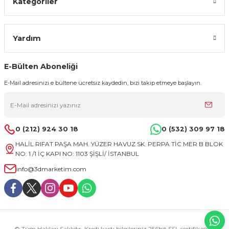
Kategoriler
Yardım
E-Bülten Aboneliği
E-Mail adresinizi e bültene ücretsiz kaydedin, bizi takip etmeye başlayın.
0 (212) 924 30 18
0 (532) 309 97 18
HALİL RIFAT PAŞA MAH. YÜZER HAVUZ SK. PERPA TİC MER B BLOK
NO: 1 /1 İÇ KAPI NO: 1103 ŞİŞLİ/ İSTANBUL
info@3dmarketim.com
© Tüm Hakları Saklıdır. Kredi kartı bilgileriniz 256bit SSL sertifikası ile