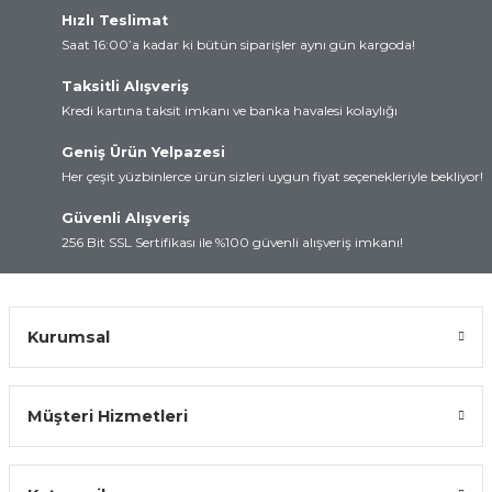
Hızlı Teslimat
rtları
lay
Saat 16:00’a kadar ki bütün siparişler aynı gün kargoda!
d
Kartları
Taksitli Alışveriş
Kredi kartına taksit imkanı ve banka havalesi kolaylığı
 ve Modüller
artları
Geniş Ürün Yelpazesi
Her çeşit yüzbinlerce ürün sizleri uygun fiyat seçenekleriyle bekliyor!
suz Haberleşme
 Kartları
Güvenli Alışveriş
arı
256 Bit SSL Sertifikası ile %100 güvenli alışveriş imkanı!
Kurumsal
Müşteri Hizmetleri