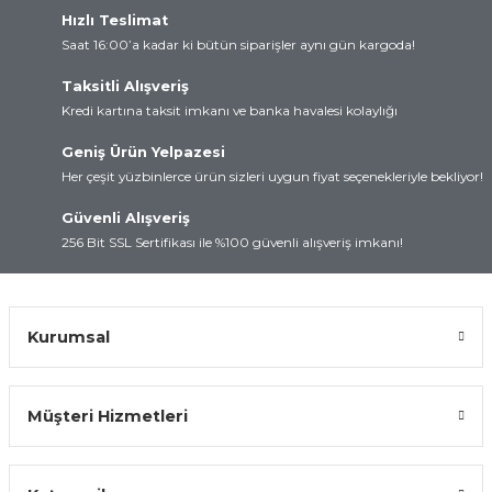
Hızlı Teslimat
rtları
lay
Saat 16:00’a kadar ki bütün siparişler aynı gün kargoda!
d
Kartları
Taksitli Alışveriş
Kredi kartına taksit imkanı ve banka havalesi kolaylığı
 ve Modüller
artları
Geniş Ürün Yelpazesi
Her çeşit yüzbinlerce ürün sizleri uygun fiyat seçenekleriyle bekliyor!
suz Haberleşme
 Kartları
Güvenli Alışveriş
arı
256 Bit SSL Sertifikası ile %100 güvenli alışveriş imkanı!
Kurumsal
Müşteri Hizmetleri