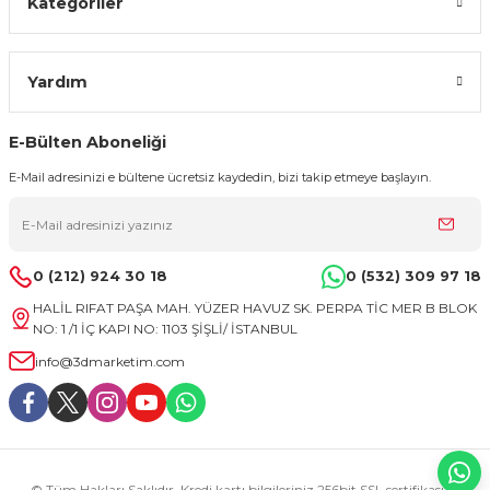
Kategoriler
Yardım
E-Bülten Aboneliği
E-Mail adresinizi e bültene ücretsiz kaydedin, bizi takip etmeye başlayın.
0 (212) 924 30 18
0 (532) 309 97 18
HALİL RIFAT PAŞA MAH. YÜZER HAVUZ SK. PERPA TİC MER B BLOK
NO: 1 /1 İÇ KAPI NO: 1103 ŞİŞLİ/ İSTANBUL
info@3dmarketim.com
© Tüm Hakları Saklıdır. Kredi kartı bilgileriniz 256bit SSL sertifikası ile