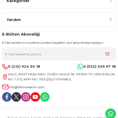
Kategoriler
Yardım
E-Bülten Aboneliği
E-Mail adresinizi e bültene ücretsiz kaydedin, bizi takip etmeye başlayın.
0 (212) 924 30 18
0 (532) 309 97 18
HALİL RIFAT PAŞA MAH. YÜZER HAVUZ SK. PERPA TİC MER B BLOK
NO: 1 /1 İÇ KAPI NO: 1103 ŞİŞLİ/ İSTANBUL
info@3dmarketim.com
© Tüm Hakları Saklıdır. Kredi kartı bilgileriniz 256bit SSL sertifikası ile