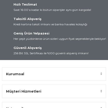
Hızlı Teslimat
rtları
lay
Saat 16:00’a kadar ki bütün siparişler aynı gün kargoda!
d
Kartları
Taksitli Alışveriş
Kredi kartına taksit imkanı ve banka havalesi kolaylığı
 ve Modüller
artları
Geniş Ürün Yelpazesi
Her çeşit yüzbinlerce ürün sizleri uygun fiyat seçenekleriyle bekliyor!
suz Haberleşme
 Kartları
Güvenli Alışveriş
arı
256 Bit SSL Sertifikası ile %100 güvenli alışveriş imkanı!
Kurumsal
Müşteri Hizmetleri