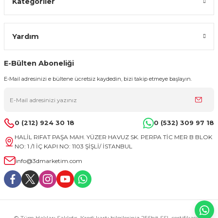
Kategoriler
Yardım
E-Bülten Aboneliği
E-Mail adresinizi e bültene ücretsiz kaydedin, bizi takip etmeye başlayın.
0 (212) 924 30 18
0 (532) 309 97 18
HALİL RIFAT PAŞA MAH. YÜZER HAVUZ SK. PERPA TİC MER B BLOK
NO: 1 /1 İÇ KAPI NO: 1103 ŞİŞLİ/ İSTANBUL
info@3dmarketim.com
© Tüm Hakları Saklıdır. Kredi kartı bilgileriniz 256bit SSL sertifikası ile