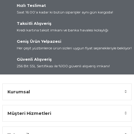
Hızlı Teslimat
rtları
lay
Saat 16:00’a kadar ki bütün siparişler aynı gün kargoda!
d
Kartları
Taksitli Alışveriş
Kredi kartına taksit imkanı ve banka havalesi kolaylığı
 ve Modüller
artları
Geniş Ürün Yelpazesi
Her çeşit yüzbinlerce ürün sizleri uygun fiyat seçenekleriyle bekliyor!
suz Haberleşme
 Kartları
Güvenli Alışveriş
arı
256 Bit SSL Sertifikası ile %100 güvenli alışveriş imkanı!
Kurumsal
Müşteri Hizmetleri