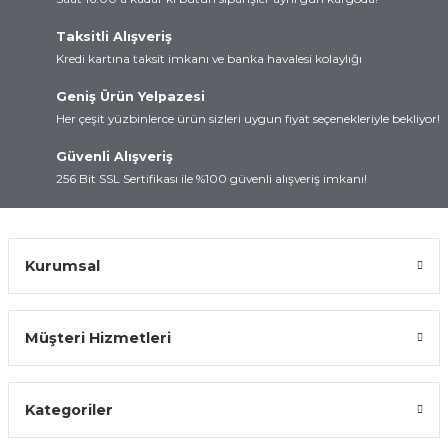
Taksitli Alışveriş
Kredi kartına taksit imkanı ve banka havalesi kolaylığı
Geniş Ürün Yelpazesi
Her çeşit yüzbinlerce ürün sizleri uygun fiyat seçenekleriyle bekliyor!
Güvenli Alışveriş
256 Bit SSL Sertifikası ile %100 güvenli alışveriş imkanı!
Kurumsal
Müşteri Hizmetleri
Kategoriler