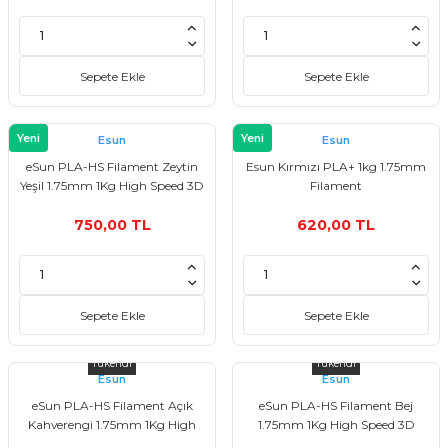
Sepete Ekle
Sepete Ekle
Yeni
Yeni
Esun
Esun
eSun PLA-HS Filament Zeytin
Esun Kırmızı PLA+ 1kg 1.75mm
Yeşil 1.75mm 1Kg High Speed 3D
Filament
Yazıcı Filament
750,00 TL
620,00 TL
Sepete Ekle
Sepete Ekle
Tükendi
Tükendi
Esun
Esun
eSun PLA-HS Filament Açık
eSun PLA-HS Filament Bej
Kahverengi 1.75mm 1Kg High
1.75mm 1Kg High Speed 3D
Speed 3D Yazıcı Filament
Yazıcı Filament