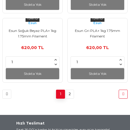
Stokta Yok
Stokta Yok
Tükendi
Tükendi
Esun
Esun
Esun Soğuk Beyaz PLA+ 1kg
Esun Gri PLA+ 1kg 1.75mm
1.75mm Filament
Filament
620,00 TL
620,00 TL
Stokta Yok
Stokta Yok
1
2
Hızlı Teslimat
Saat 16:00’a kadar ki bütün siparişler aynı gün kargoda!