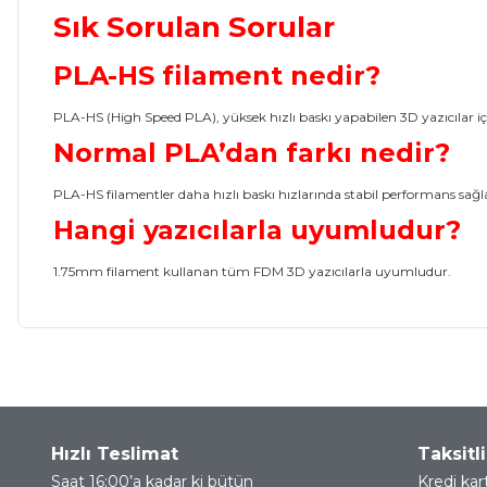
Sık Sorulan Sorular
PLA-HS filament nedir?
PLA-HS (High Speed PLA), yüksek hızlı baskı yapabilen 3D yazıcılar içi
Normal PLA’dan farkı nedir?
PLA-HS filamentler daha hızlı baskı hızlarında stabil performans sağl
Hangi yazıcılarla uyumludur?
1.75mm filament kullanan tüm FDM 3D yazıcılarla uyumludur.
Bu ürünün fiyat bilgisi, resim, ürün açıklamalarında ve diğer ko
Görüş ve önerileriniz için teşekkür ederiz.
Ürün resmi kalitesiz, bozuk veya görüntülenemiyor.
Hızlı Teslimat
Taksitli
Ürün açıklamasında eksik bilgiler bulunuyor.
Saat 16:00’a kadar ki bütün
Kredi kar