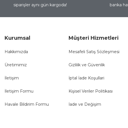
siparişler aynı gün kargoda!
banka hav
Ürün bilgilerinde hatalar bulunuyor.
Ürün fiyatı diğer sitelerden daha pahalı.
Bu ürüne benzer farklı alternatifler olmalı.
Kurumsal
Müşteri Hizmetleri
Hakkımızda
Mesafeli Satış Sözleşmesi
Üretimimiz
Gizlilik ve Güvenlik
İletişim
İptal İade Koşullari
İletişim Formu
Kişisel Veriler Politikası
Havale Bildirim Formu
İade ve Değişim