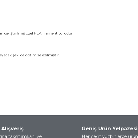
n geliştirilmiş özel PLA filament türüdür.
ayacak şekilde optimize edilmiştir.
nularda yetersiz gördüğünüz noktaları öneri formunu kullanarak tarafımız
Bu ürüne ilk yorumu siz yapın!
 Alışveriş
Geniş Ürün Yelpazesi
Yorum Yaz
tına taksit imkanı ve
Her çeşit yüzbinlerce ürün 