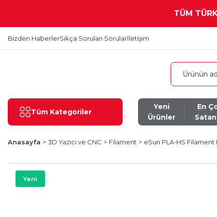
TÜM TÜRKİ
Bizden Haberler
Sıkça Sorulan Sorular
İletişim
Yeni
En Ç
Tüm Kategoriler
Ürünler
Satan
Anasayfa
3D Yazıcı ve CNC
Filament
eSun PLA-HS Filament 
Yeni