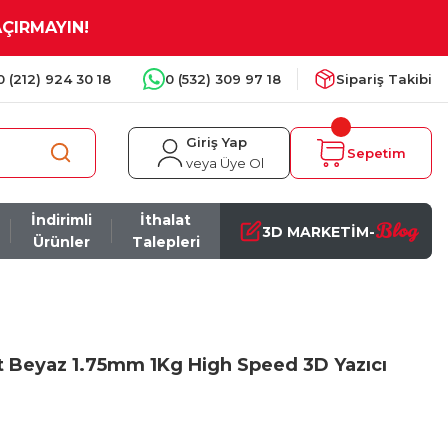
AÇIRMAYIN!
0 (212) 924 30 18
0 (532) 309 97 18
Sipariş Takibi
Giriş Yap
Sepetim
veya Üye Ol
İndirimli
İthalat
Blog
3D MARKETİM-
Ürünler
Talepleri
 Beyaz 1.75mm 1Kg High Speed 3D Yazıcı