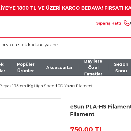
YE’YE 1800 TL VE ÜZERİ KARGO BEDAVA! FIRSATI K
Sipariş Hattı
Bayilere
ok
Popüler
Sezon
Aksesuarlar
Özel
lar
Ürünler
Sonu
Fırsatlar
Beyaz 1.75mm 1Kg High Speed 3D Yazıcı Filament
eSun PLA-HS Filament
Filament
750,00 TL