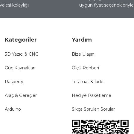
alesi kolaylığı
uygun fiyat seçenekleriyle 
Kategoriler
Yardım
3D Yazıcı & CNC
Bize Ulaşın
Gönder
Güç Kaynakları
Ölçü Rehberi
Rasperry
Teslimat & İade
Araç & Gereçler
Hediye Paketleme
Arduino
Sıkça Sorulan Sorular