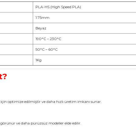
PLA-HS (High Speed PLA)
1.75mm
Beyaz
190°C – 230°C
50°C – 60°C
1Kg
t?
için optimize edilmiştir ve daha hızlı üretim imkanı sunar.
görünür ve daha pürüzsüz modeller elde edilir.