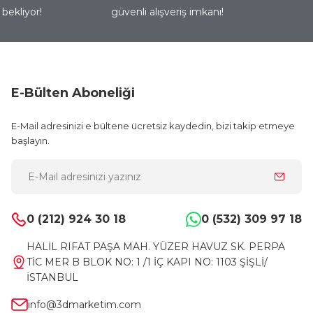
bekliyor!
güvenli alışveriş imkanı!
E-Bülten Aboneliği
E-Mail adresinizi e bültene ücretsiz kaydedin, bizi takip etmeye
başlayın.
0 (212) 924 30 18
0 (532) 309 97 18
HALİL RIFAT PAŞA MAH. YÜZER HAVUZ SK. PERPA
TİC MER B BLOK NO: 1 /1 İÇ KAPI NO: 1103 ŞİŞLİ/
İSTANBUL
info@3dmarketim.com