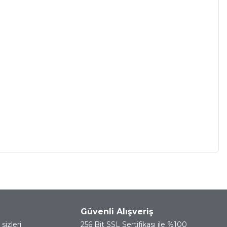
a iletebilirsiniz.
Güvenli Alışveriş
sizleri
256 Bit SSL Sertifikası ile %100