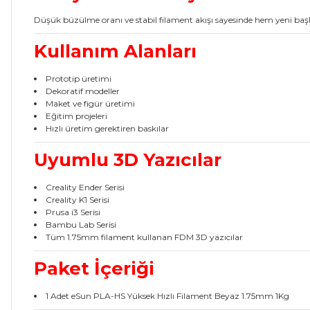
Düşük büzülme oranı ve stabil filament akışı sayesinde hem yeni başla
Kullanım Alanları
Prototip üretimi
Dekoratif modeller
Maket ve figür üretimi
Eğitim projeleri
Hızlı üretim gerektiren baskılar
Uyumlu 3D Yazıcılar
Creality Ender Serisi
Creality K1 Serisi
Prusa i3 Serisi
Bambu Lab Serisi
Tüm 1.75mm filament kullanan FDM 3D yazıcılar
Paket İçeriği
1 Adet eSun PLA-HS Yüksek Hızlı Filament Beyaz 1.75mm 1Kg