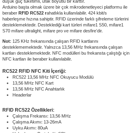
düşük güç tüketimli, ufak boyutlu bir karttır.
Arduino başta olmak üzere bir çok mikrodenetleyeci platformu ile
beraber
RFID RC522 r
ahatlıkla kullanılabilir. 424 kbit/s
haberleşme hızına sahiptir. RFID üzerinde farklı şifreleme türlerini
desteklemektedir. Desteklediği kart türleri mifare1 S50, mifare1
S70 mifare ultralight, mifare pro ve mifare desfire'dir.
Not:
125 KHz frekansında çalışan RFID kartlarını
desteklememektedir. Yalnızca 13,56 MHz frekansında çalışan
kartları desteklemektedir. NFC modülleri bu frekansta çalıştığı için
NFC kartları ile beraber kullanılabilir.
RC522 RFID NFC Kiti İçeriği:
RC522 13,56 MHz NFC Okuyucu Modülü
13,56 MHz NFC Kart
13,56 MHz NFC Anahtarlık
Headerlar
RFID RC522 Özellikleri:
Çalışma Frekansı: 13,56 MHz
Çalışma Akımı: 13-26mA
Uyku Akımı: 80uA