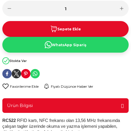
rtları
lay
d
Kartları
Sepete Ekle
 ve Modüller
artları
WhatsApp Sipariş
suz Haberleşme
 Kartları
Stokta Var
arı
Fiyatı Düşünce Haber Ver
Ürün Bilgisi
RC522
RFID kartı, NFC frekansı olan 13,56 MHz frekansında
çalışan tagler üzerinde okuma ve yazma işlemeni yapabilen,