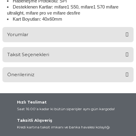
Haberleşme Protokolü: SPI
Desteklenen Kartlar: mifare1 S50, mifare1 S70 mifare
ultralight, mifare pro ve mifare desfire
Kart Boyutları: 40x60mm
Yorumlar
Taksit Seçenekleri
Bu ürüne ilk yorumu siz yapın!
Önerileriniz
Yorum Yaz
Bu ürünün fiyat bilgisi, resim, ürün açıklamalarında ve diğer
konularda yetersiz gördüğünüz noktaları öneri formunu kullanarak
tarafımıza iletebilirsiniz.
Hızlı Teslimat
Görüş ve önerileriniz için teşekkür ederiz.
Saat 16:00’a kadar ki bütün siparişler aynı gün kargoda!
Taksitli Alışveriş
Ürün resmi kalitesiz, bozuk veya görüntülenemiyor.
Kredi kartına taksit imkanı ve banka havalesi kolaylığı
Ürün açıklamasında eksik bilgiler bulunuyor.