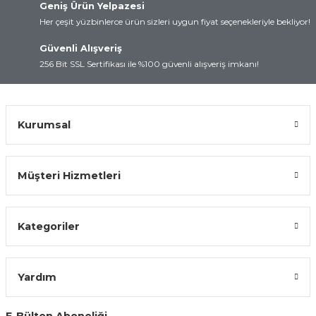
Geniş Ürün Yelpazesi
Ürün bilgilerinde hatalar bulunuyor.
Her çeşit yüzbinlerce ürün sizleri uygun fiyat seçenekleriyle bekliyor!
Ürün fiyatı diğer sitelerden daha pahalı.
Bu ürüne benzer farklı alternatifler olmalı.
Güvenli Alışveriş
256 Bit SSL Sertifikası ile %100 güvenli alışveriş imkanı!
Kurumsal
Gönder
Müşteri Hizmetleri
Kategoriler
Yardım