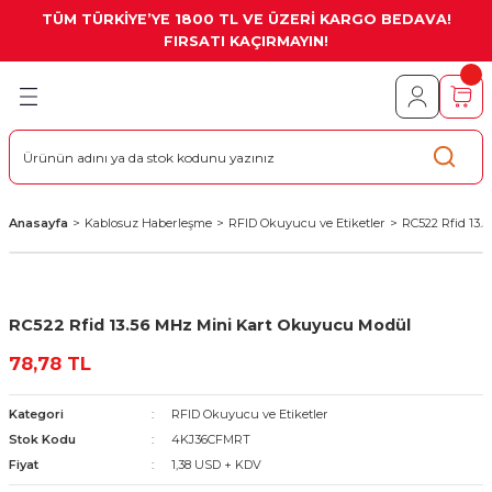
TÜM TÜRKİYE’YE 1800 TL VE ÜZERİ KARGO BEDAVA!
Geri Dön
Geri Dön
Geri Dön
Geri Dön
Geri Dön
Geri Dön
Geri Dön
FIRSATI KAÇIRMAYIN!
Pi
odüller
Haberleşme
Kartları
lay
ve CNC
o
a Kartlar
ül
llı TFT LCD Display
uarları
oard
itim Setleri
e Etiketler
me Kartları
TFT Lcd Display
Anasayfa
Kablosuz Haberleşme
RFID Okuyucu ve Etiketler
RC522 Rfid 13.
Setleri
an Ürünler
erry Pi Gsm / Gps Shield
Kartları
 Lcd Display
splay
d Display
rı
umanda
Kartları
Display
RC522 Rfid 13.56 MHz Mini Kart Okuyucu Modül
ular / Akıllı Ev Sistemleri
tirme Kartları
splay
78,78 TL
rme Kartları
a Konnektörler
lay
Kategori
RFID Okuyucu ve Etiketler
Stok Kodu
4KJ36CFMRT
Sürücüler
lay
Fiyat
1,38 USD + KDV