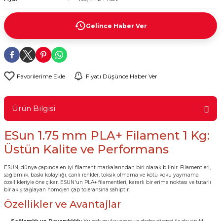
rtları
lay
Gelince Haber Ver
d
Kartları
 ve Modüller
artları
Fiyatı Düşünce Haber Ver
suz Haberleşme
 Kartları
Ürün Bilgisi
arı
ESun 1.75 mm PLA+ Filament 1 Kg:
Üstün Kalite ve Performans
ESUN, dünya çapında en iyi filament markalarından biri olarak bilinir. Filamentleri,
sağlamlık, baskı kolaylığı, canlı renkler, toksik olmama ve kötü koku yaymama
özellikleriyle öne çıkar. ESUN'un PLA+ filamentleri, kararlı bir erime noktası ve tutarlı
bir akış sağlayan homojen çap toleransına sahiptir.
Özellikler ve Avantajlar