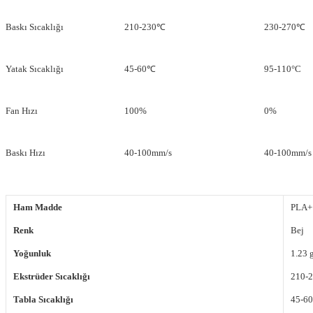
Baskı Sıcaklığı
210-230℃
230-270℃
Yatak Sıcaklığı
45-60℃
95-110°C
Fan Hızı
100%
0%
Baskı Hızı
40-100mm/s
40-100mm/s
Ham Madde
PLA+
Renk
Bej
Yoğunluk
1.23 
Ekstrüder Sıcaklığı
210-
Tabla Sıcaklığı
45-60