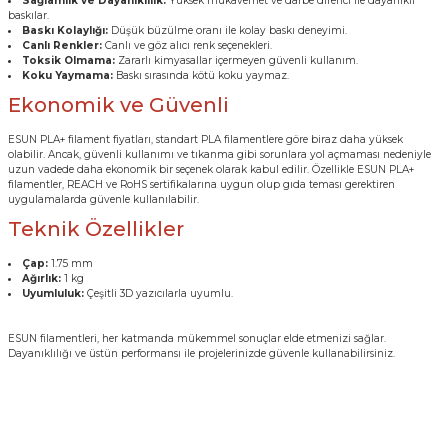
Sağlamlık ve Dayanıklılık:
Yüksek mukavemet ve darbe direnci ile dayanıklı
baskılar.
Baskı Kolaylığı:
Düşük büzülme oranı ile kolay baskı deneyimi.
Canlı Renkler:
Canlı ve göz alıcı renk seçenekleri.
Toksik Olmama:
Zararlı kimyasallar içermeyen güvenli kullanım.
Koku Yaymama:
Baskı sırasında kötü koku yaymaz.
Ekonomik ve Güvenli
ESUN PLA+ filament fiyatları, standart PLA filamentlere göre biraz daha yüksek
olabilir. Ancak, güvenli kullanımı ve tıkanma gibi sorunlara yol açmaması nedeniyle
uzun vadede daha ekonomik bir seçenek olarak kabul edilir. Özellikle ESUN PLA+
filamentler, REACH ve RoHS sertifikalarına uygun olup gıda teması gerektiren
uygulamalarda güvenle kullanılabilir.
Teknik Özellikler
Çap:
1.75 mm
Ağırlık:
1 kg
Uyumluluk:
Çeşitli 3D yazıcılarla uyumlu.
ESUN filamentleri, her katmanda mükemmel sonuçlar elde etmenizi sağlar.
Dayanıklılığı ve üstün performansı ile projelerinizde güvenle kullanabilirsiniz.