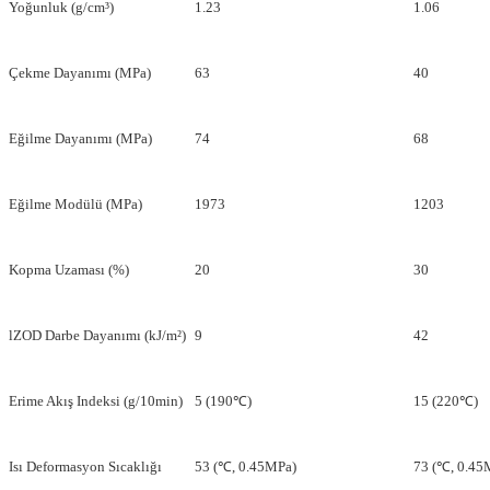
Yoğunluk (g/cm³)
1.23
1.06
Çekme Dayanımı (MPa)
63
40
Eğilme Dayanımı (MPa)
74
68
Eğilme Modülü (MPa)
1973
1203
Kopma Uzaması (%)
20
30
lZOD Darbe Dayanımı (kJ/m²)
9
42
Erime Akış Indeksi (g/10min)
5 (190℃)
15 (220℃)
Isı Deformasyon Sıcaklığı
53 (℃, 0.45MPa)
73 (℃, 0.45