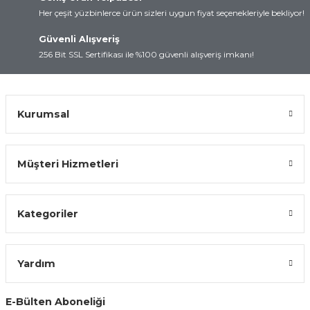
Her çeşit yüzbinlerce ürün sizleri uygun fiyat seçenekleriyle bekliyor!
Ürün fiyatı diğer sitelerden daha pahalı.
Bu ürüne benzer farklı alternatifler olmalı.
Güvenli Alışveriş
256 Bit SSL Sertifikası ile %100 güvenli alışveriş imkanı!
Kurumsal
Gönder
Müşteri Hizmetleri
Kategoriler
Yardım
E-Bülten Aboneliği