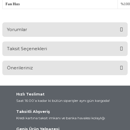
Fan Hızı
%100
Yorumlar
Taksit Seçenekleri
Bu ürüne ilk yorumu siz yapın!
Önerileriniz
Yorum Yaz
Bu ürünün fiyat bilgisi, resim, ürün açıklamalarında ve diğer
konularda yetersiz gördüğünüz noktaları öneri formunu kullanarak
tarafımıza iletebilirsiniz.
Hızlı Teslimat
Görüş ve önerileriniz için teşekkür ederiz.
Saat 16:00’a kadar ki bütün siparişler aynı gün kargoda!
Taksitli Alışveriş
Ürün resmi kalitesiz, bozuk veya görüntülenemiyor.
Kredi kartına taksit imkanı ve banka havalesi kolaylığı
Ürün açıklamasında eksik bilgiler bulunuyor.
Geniş Ürün Yelpazesi
Ürün bilgilerinde hatalar bulunuyor.