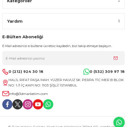
Kategoriler
Yardım
E-Bülten Aboneliği
E-Mail adresinizi e bültene ücretsiz kaydedin, bizi takip etmeye başlayın.
0 (212) 924 30 18
0 (532) 309 97 18
HALİL RIFAT PAŞA MAH. YÜZER HAVUZ SK. PERPA TİC MER B BLOK
NO: 1 /1 İÇ KAPI NO: 1103 ŞİŞLİ/ İSTANBUL
info@3dmarketim.com
© Tüm Hakları Saklıdır. Kredi kartı bilgileriniz 256bit SSL sertifikası ile