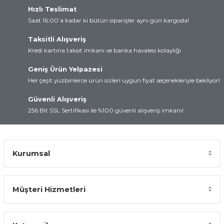
Hızlı Teslimat
rtları
lay
Saat 16:00’a kadar ki bütün siparişler aynı gün kargoda!
d
Kartları
Taksitli Alışveriş
Kredi kartına taksit imkanı ve banka havalesi kolaylığı
 ve Modüller
artları
Geniş Ürün Yelpazesi
Her çeşit yüzbinlerce ürün sizleri uygun fiyat seçenekleriyle bekliyor!
suz Haberleşme
 Kartları
Güvenli Alışveriş
arı
256 Bit SSL Sertifikası ile %100 güvenli alışveriş imkanı!
Kurumsal
Müşteri Hizmetleri