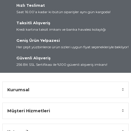
Hızlı Teslimat
rtları
lay
Saat 16:00’a kadar ki bütün siparişler aynı gün kargoda!
d
Kartları
Taksitli Alışveriş
Kredi kartına taksit imkanı ve banka havalesi kolaylığı
 ve Modüller
artları
Geniş Ürün Yelpazesi
Her çeşit yüzbinlerce ürün sizleri uygun fiyat seçenekleriyle bekliyor!
suz Haberleşme
 Kartları
Güvenli Alışveriş
arı
256 Bit SSL Sertifikası ile %100 güvenli alışveriş imkanı!
Kurumsal
Müşteri Hizmetleri