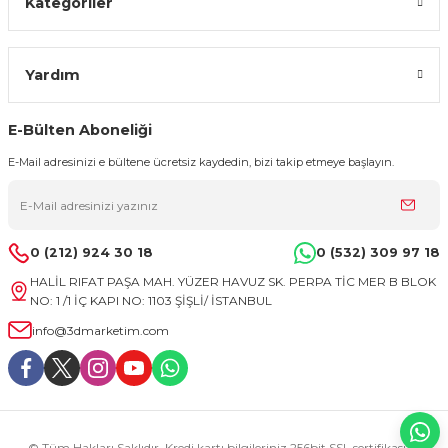
Kategoriler
Yardım
E-Bülten Aboneliği
E-Mail adresinizi e bültene ücretsiz kaydedin, bizi takip etmeye başlayın.
0 (212) 924 30 18
0 (532) 309 97 18
HALİL RIFAT PAŞA MAH. YÜZER HAVUZ SK. PERPA TİC MER B BLOK
NO: 1 /1 İÇ KAPI NO: 1103 ŞİŞLİ/ İSTANBUL
info@3dmarketim.com
© Tüm Hakları Saklıdır. Kredi kartı bilgileriniz 256bit SSL sertifikası ile