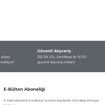
Güvenli Alışveriş
sizleri
256 Bit SSL Sertifikası ile %100
bekliyor!
güvenli alışveriş imkanı!
E-Bülten Aboneliği
E-Mail adresinizi e bültene ücretsiz kaydedin, bizi takip etmeye