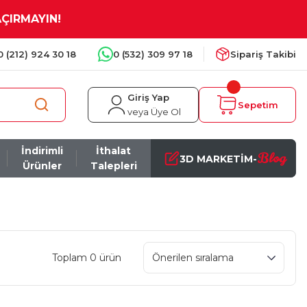
AÇIRMAYIN!
0 (212) 924 30 18
0 (532) 309 97 18
Sipariş Takibi
Giriş Yap
Sepetim
veya Üye Ol
İndirimli
İthalat
Blog
3D MARKETİM-
Ürünler
Talepleri
Toplam 0 ürün