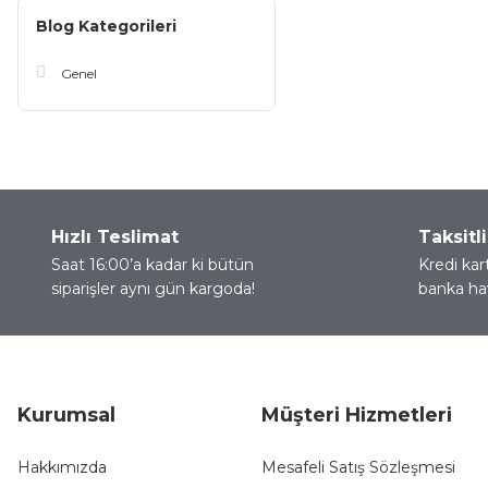
Blog Kategorileri
Genel
Hızlı Teslimat
Taksitli
Saat 16:00’a kadar ki bütün
Kredi kar
siparişler aynı gün kargoda!
banka hav
Kurumsal
Müşteri Hizmetleri
Hakkımızda
Mesafeli Satış Sözleşmesi