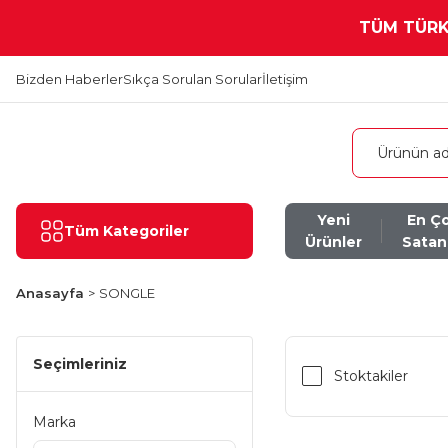
TÜM TÜRKİ
Bizden Haberler
Sıkça Sorulan Sorular
İletişim
Yeni
En Ç
Tüm Kategoriler
Ürünler
Satan
Anasayfa
SONGLE
Seçimleriniz
Stoktakiler
Marka