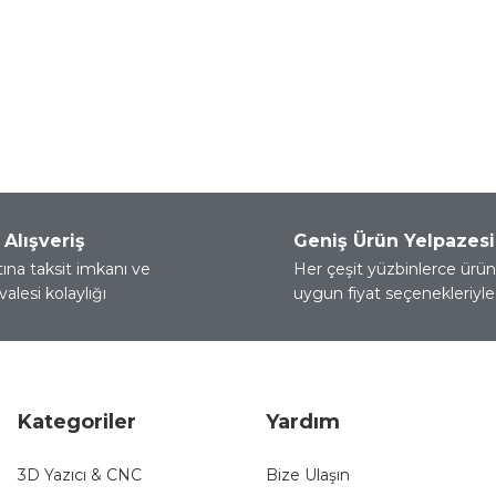
 Alışveriş
Geniş Ürün Yelpazesi
tına taksit imkanı ve
Her çeşit yüzbinlerce ürün 
alesi kolaylığı
uygun fiyat seçenekleriyle 
Kategoriler
Yardım
3D Yazıcı & CNC
Bize Ulaşın