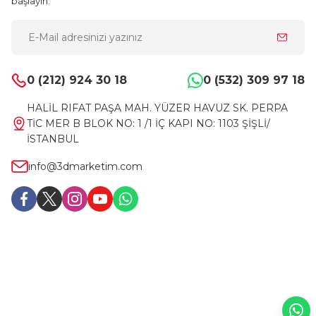
başlayın.
0 (212) 924 30 18
0 (532) 309 97 18
HALİL RIFAT PAŞA MAH. YÜZER HAVUZ SK. PERPA
TİC MER B BLOK NO: 1 /1 İÇ KAPI NO: 1103 ŞİŞLİ/
İSTANBUL
info@3dmarketim.com