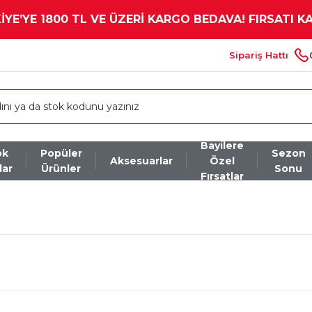
YE’YE 1800 TL VE ÜZERİ KARGO BEDAVA! FIRSATI K
Sipariş Hattı
Bayilere
ok
Popüler
Sezon
Aksesuarlar
Özel
lar
Ürünler
Sonu
Fırsatlar