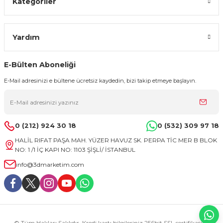
Kategoriler
Yardım
E-Bülten Aboneliği
E-Mail adresinizi e bültene ücretsiz kaydedin, bizi takip etmeye başlayın.
0 (212) 924 30 18
0 (532) 309 97 18
HALİL RIFAT PAŞA MAH. YÜZER HAVUZ SK. PERPA TİC MER B BLOK
NO: 1 /1 İÇ KAPI NO: 1103 ŞİŞLİ/ İSTANBUL
info@3dmarketim.com
© Tüm Hakları Saklıdır. Kredi kartı bilgileriniz 256bit SSL sertifikası ile