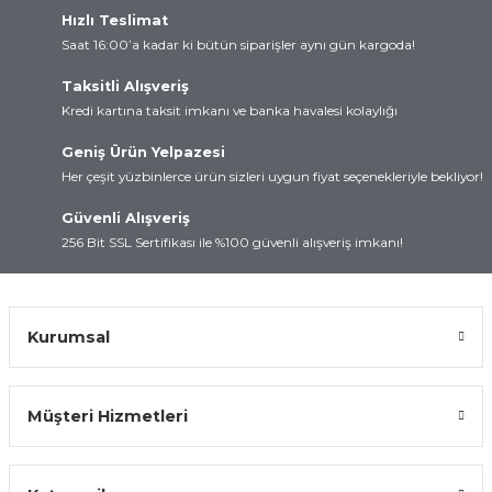
Hızlı Teslimat
rtları
lay
Saat 16:00’a kadar ki bütün siparişler aynı gün kargoda!
d
Kartları
Taksitli Alışveriş
Kredi kartına taksit imkanı ve banka havalesi kolaylığı
 ve Modüller
artları
Geniş Ürün Yelpazesi
Her çeşit yüzbinlerce ürün sizleri uygun fiyat seçenekleriyle bekliyor!
suz Haberleşme
 Kartları
Güvenli Alışveriş
arı
256 Bit SSL Sertifikası ile %100 güvenli alışveriş imkanı!
Kurumsal
Müşteri Hizmetleri