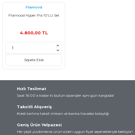
rtları
lay
Filamood
Filamood Hyper Pla 10'LU Set
d
Kartları
4.800,00 TL
 ve Modüller
artları
suz Haberleşme
 Kartları
Sepete Ekle
arı
Hızlı Teslimat
Saat 16:00’a kadar ki bütün siparişler aynı gün kargoda!
Taksitli Alışveriş
Kredi kartına taksit imkanı ve banka havalesi kolaylığı
Geniş Ürün Yelpazesi
Her çeşit yüzbinlerce ürün sizleri uygun fiyat seçenekleriyle bekliyor!