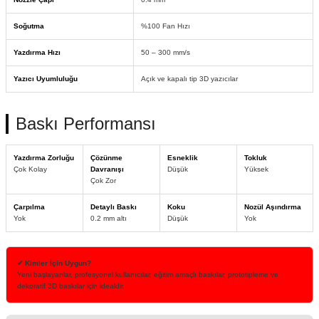
Soğutma
%100 Fan Hızı
Yazdırma Hızı
50 – 300 mm/s
Yazıcı Uyumluluğu
Açık ve kapalı tip 3D yazıcılar
Baskı Performansı
Yazdırma Zorluğu
Çözünme
Esneklik
Tokluk
Çok Kolay
Davranışı
Düşük
Yüksek
Çok Zor
Çarpılma
Detaylı Baskı
Koku
Nozül Aşındırma
Yok
0.2 mm altı
Düşük
Yok
✔ Kimler İçin Uygun?
Yeni başlayanlar, profesyonel kullanıcılar, eğitim amaçlı baskılar, prototipleme ve
dekoratif 3D baskılar için idealdir.