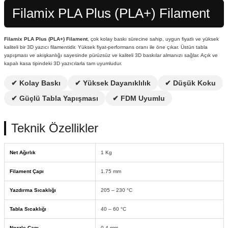
Filamix PLA Plus (PLA+) Filament
Filamix PLA Plus (PLA+) Filament
, çok kolay baskı sürecine sahip, uygun fiyatlı ve yüksek
kaliteli bir 3D yazıcı filamentidir. Yüksek fiyat-performans oranı ile öne çıkar. Üstün tabla
yapışması ve akışkanlığı sayesinde pürüzsüz ve kaliteli 3D baskılar almanızı sağlar. Açık ve
kapalı kasa tipindeki 3D yazıcılarla tam uyumludur.
✔ Kolay Baskı
✔ Yüksek Dayanıklılık
✔ Düşük Koku
✔ Güçlü Tabla Yapışması
✔ FDM Uyumlu
Teknik Özellikler
Net Ağırlık
1 Kg
Filament Çapı
1.75 mm
Yazdırma Sıcaklığı
205 – 230 °C
Tabla Sıcaklığı
40 – 60 °C
Nozzle Çapı
0.4 mm