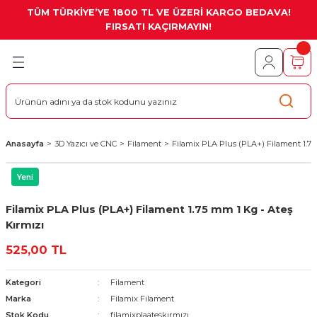
TÜM TÜRKİYE’YE 1800 TL VE ÜZERİ KARGO BEDAVA!
Geri Dön
Geri Dön
Geri Dön
Geri Dön
Geri Dön
Geri Dön
Geri Dön
FIRSATI KAÇIRMAYIN!
Pi
odüller
Haberleşme
Kartları
lay
ve CNC
o
a Kartlar
ül
llı TFT LCD Display
uarları
oard
itim Setleri
e Etiketler
me Kartları
TFT Lcd Display
Anasayfa
3D Yazıcı ve CNC
Filament
Filamix PLA Plus (PLA+) Filament 1.75
Setleri
an Ürünler
erry Pi Gsm / Gps Shield
Kartları
 Lcd Display
Yeni
splay
d Display
rı
umanda
Kartları
Display
Filamix PLA Plus (PLA+) Filament 1.75 mm 1 Kg - Ateş
Kırmızı
ular / Akıllı Ev Sistemleri
tirme Kartları
splay
525,00 TL
rme Kartları
a Konnektörler
lay
Kategori
Filament
Sürücüler
lay
Marka
Filamix Filament
Stok Kodu
filamixplaateskırmızı