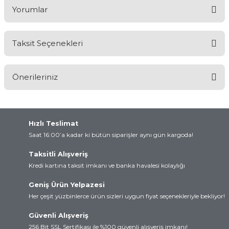
Yorumlar
Taksit Seçenekleri
Bu ürüne ilk yorumu siz yapın!
Önerileriniz
Yorum Yaz
Bu ürünün fiyat bilgisi, resim, ürün açıklamalarında ve diğer
konularda yetersiz gördüğünüz noktaları öneri formunu kullanarak
tarafımıza iletebilirsiniz.
Hızlı Teslimat
Görüş ve önerileriniz için teşekkür ederiz.
Saat 16:00’a kadar ki bütün siparişler aynı gün kargoda!
Taksitli Alışveriş
Ürün resmi kalitesiz, bozuk veya görüntülenemiyor.
Kredi kartına taksit imkanı ve banka havalesi kolaylığı
Ürün açıklamasında eksik bilgiler bulunuyor.
Geniş Ürün Yelpazesi
Ürün bilgilerinde hatalar bulunuyor.
Her çeşit yüzbinlerce ürün sizleri uygun fiyat seçenekleriyle bekliyor!
Ürün fiyatı diğer sitelerden daha pahalı.
Bu ürüne benzer farklı alternatifler olmalı.
Güvenli Alışveriş
256 Bit SSL Sertifikası ile %100 güvenli alışveriş imkanı!