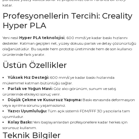
katar.
Profesyonellerin Tercihi: Creality
Hyper PLA
Yeni nesil
Hyper PLA teknolojisi
, 600 mm/s’ye kadar baskı hızlarını
destekler. Katman geçişleri net, yüzey dokusu parlak ve detay çözünürlüğü
olağanüstüdür. Bu sayede hem prototip üretiminde hem de son kullanıcı
ürünlerinde fark yaratır.
Üstün Özellikler
Yüksek Hız Desteği:
600 mm/s’ye kadar baskı hızlarında
mükemmel katman bütünlüğü sağlar.
Parlak ve Yoğun Mavi:
Göz alıcı görünüm, sunum ve satış
ürünlerinde etkileyici sonuç verir.
Düşük Çekme ve Kusursuz Yapışma:
Baskı esnasında deformasyon
veya ayrılma sorunu yaşamazsınız.
Yazıcı Uyumluluğu:
Tüm açık sistemli FDM/FFF 3D yazıcılarla tam
uyumludur.
Kolay Baskı:
Yeni başlayanlardan profesyonellere kadar herkes için
sorunsuz kullanım.
Teknik Bilgiler