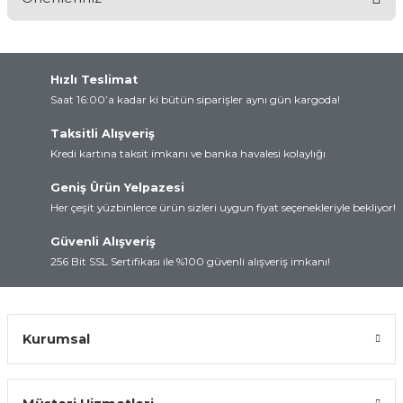
Yorum Yaz
Bu ürünün fiyat bilgisi, resim, ürün açıklamalarında ve diğer
konularda yetersiz gördüğünüz noktaları öneri formunu kullanarak
tarafımıza iletebilirsiniz.
Hızlı Teslimat
Görüş ve önerileriniz için teşekkür ederiz.
Saat 16:00’a kadar ki bütün siparişler aynı gün kargoda!
Taksitli Alışveriş
Ürün resmi kalitesiz, bozuk veya görüntülenemiyor.
Kredi kartına taksit imkanı ve banka havalesi kolaylığı
Ürün açıklamasında eksik bilgiler bulunuyor.
Geniş Ürün Yelpazesi
Ürün bilgilerinde hatalar bulunuyor.
Her çeşit yüzbinlerce ürün sizleri uygun fiyat seçenekleriyle bekliyor!
Ürün fiyatı diğer sitelerden daha pahalı.
Bu ürüne benzer farklı alternatifler olmalı.
Güvenli Alışveriş
256 Bit SSL Sertifikası ile %100 güvenli alışveriş imkanı!
Kurumsal
Gönder