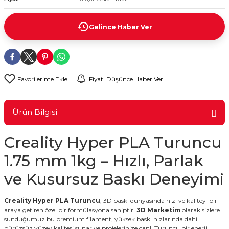
rtları
lay
Gelince Haber Ver
d
Kartları
 ve Modüller
artları
Fiyatı Düşünce Haber Ver
suz Haberleşme
 Kartları
Ürün Bilgisi
arı
Creality Hyper PLA Turuncu
1.75 mm 1kg – Hızlı, Parlak
ve Kusursuz Baskı Deneyimi
Creality Hyper PLA Turuncu
, 3D baskı dünyasında hızı ve kaliteyi bir
araya getiren özel bir formülasyona sahiptir.
3D Marketim
olarak sizlere
sunduğumuz bu premium filament, yüksek baskı hızlarında dahi
pürüzsüz yüzey kalitesi sunar ve projelerinize canlı Turuncu bir enerji