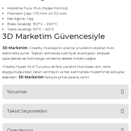
Malzeme Türü: PLA (Hyper Formül)
Filament Çapı: 1.75 mm ±0.02 mm
Net Ağırlık: 1 kg
Baskı Sıcaklığı: 190°C – 220°C
Tabla Sıcaklığı: 50°C – 60°C
3D Marketim Güvencesiyle
3D Marketim
, Creality markasının orijinal ürünlerini stoktan hızlı
teslimatla sunar. Toptan alımlarda özel fiyat avantajları, bireysel
siparişlerde ise hızlı kargo ve teknik destek imkânı sağlar.
Creality Hyper PLA Turuncu ile fark yaratın! Hızlı baskı alın, renk
doygunluğundan ödün vermeyin ve her katmanda mükemmel sonuçlar
elde edin.
3D Marketim
farkıyla şimdi sipariş verin!
Yorumlar
Taksit Seçenekleri
Bu ürüne ilk yorumu siz yapın!
Önerileriniz