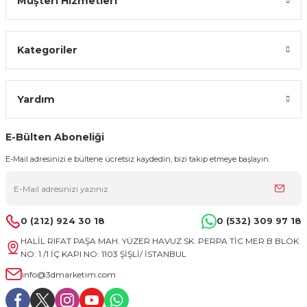
Müşteri Hizmetleri
Kategoriler
Yardım
E-Bülten Aboneliği
E-Mail adresinizi e bültene ücretsiz kaydedin, bizi takip etmeye başlayın.
0 (212) 924 30 18
0 (532) 309 97 18
HALİL RIFAT PAŞA MAH. YÜZER HAVUZ SK. PERPA TİC MER B BLOK
NO: 1 /1 İÇ KAPI NO: 1103 ŞİŞLİ/ İSTANBUL
info@3dmarketim.com