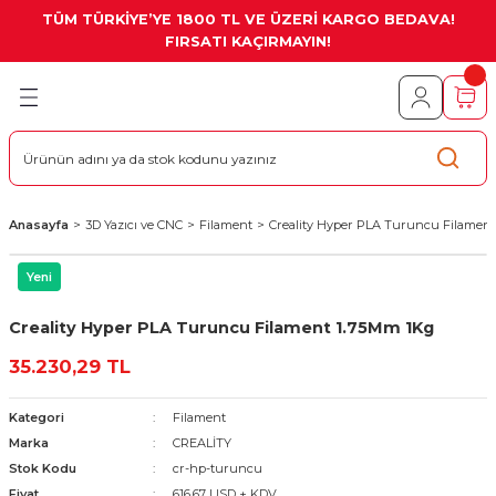
TÜM TÜRKİYE’YE 1800 TL VE ÜZERİ KARGO BEDAVA!
Geri Dön
Geri Dön
Geri Dön
Geri Dön
Geri Dön
Geri Dön
Geri Dön
FIRSATI KAÇIRMAYIN!
Pi
odüller
Haberleşme
Kartları
lay
ve CNC
o
a Kartlar
ül
llı TFT LCD Display
uarları
oard
itim Setleri
e Etiketler
me Kartları
TFT Lcd Display
Anasayfa
3D Yazıcı ve CNC
Filament
Creality Hyper PLA Turuncu Filament
Setleri
an Ürünler
erry Pi Gsm / Gps Shield
Kartları
 Lcd Display
Yeni
splay
d Display
rı
umanda
Kartları
Display
Creality Hyper PLA Turuncu Filament 1.75Mm 1Kg
ular / Akıllı Ev Sistemleri
tirme Kartları
splay
35.230,29 TL
rme Kartları
a Konnektörler
lay
Kategori
Filament
Marka
CREALİTY
Sürücüler
lay
Stok Kodu
cr-hp-turuncu
Fiyat
616,67 USD + KDV