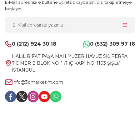
E-Mail adresinizi e bültene ücretsiz kaydedin, bizi takip etmeye
başlayın.
0 (212) 924 30 18
0 (532) 309 97 18
HALİL RIFAT PAŞA MAH. YÜZER HAVUZ SK. PERPA
TİC MER B BLOK NO: 1 /1 İÇ KAPI NO: 1103 ŞİŞLİ/
İSTANBUL
info@3dmarketim.com