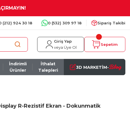
AÇIRMAYIN!
0 (212) 924 30 18
0 (532) 309 97 18
Sipariş Takibi
Giriş Yap
Sepetim
veya Üye Ol
İndirimli
İthalat
Blog
3D MARKETİM-
Ürünler
Talepleri
Display R-Rezistif Ekran - Dokunmatik