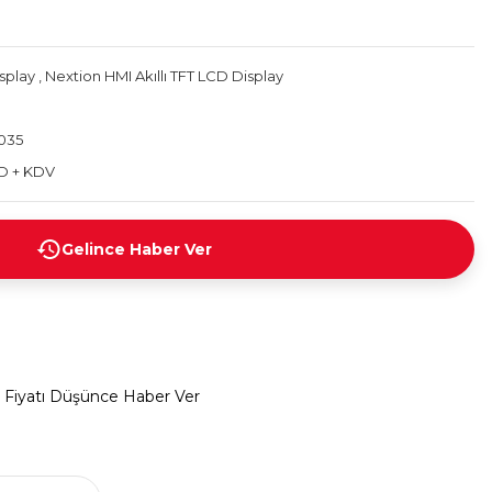
splay
,
Nextion HMI Akıllı TFT LCD Display
035
D + KDV
Gelince Haber Ver
Fiyatı Düşünce Haber Ver