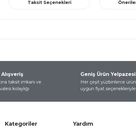
Taksit Seçenekleri
Önerile
nularda yetersiz gördüğünüz noktaları öneri formunu kullanarak tarafımız
Bu ürüne ilk yorumu siz yapın!
 Alışveriş
Geniş Ürün Yelpazesi
Yorum Yaz
tına taksit imkanı ve
Her çeşit yüzbinlerce ürün 
alesi kolaylığı
uygun fiyat seçenekleriyle 
Kategoriler
Yardım