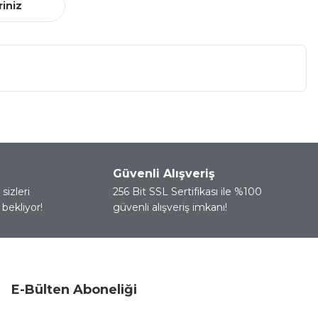
riniz
a iletebilirsiniz.
Güvenli Alışveriş
sizleri
256 Bit SSL Sertifikası ile %100
bekliyor!
güvenli alışveriş imkanı!
E-Bülten Aboneliği