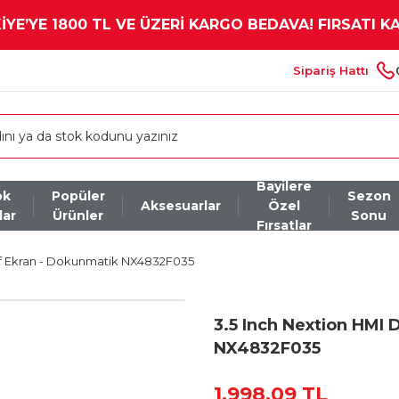
YE’YE 1800 TL VE ÜZERİ KARGO BEDAVA! FIRSATI K
Sipariş Hattı
Bayilere
ok
Popüler
Sezon
Aksesuarlar
Özel
lar
Ürünler
Sonu
Fırsatlar
tif Ekran - Dokunmatik NX4832F035
3.5 Inch Nextion HMI 
NX4832F035
1.998,09 TL