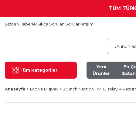
TÜM TÜRKİ
Bizden Haberler
Sıkça Sorulan Sorular
İletişim
Yeni
En Ç
Tüm Kategoriler
Ürünler
Satan
Anasayfa
Lcd ve Display
3.5 Inch Nextion HMI Display R-Rezis