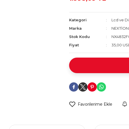
Kategori
Lcd ve Di
Marka
NEXTİON
Stok Kodu
NX4832F
Fiyat
35,00 US