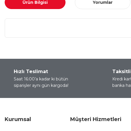
Ürün Bilgisi
Yorumlar
Bu ürünün fiyat bilgisi, resim, ürün açıklamalarında ve diğer ko
Görüş ve önerileriniz için teşekkür ederiz.
Ürün resmi kalitesiz, bozuk veya görüntülenemiyor.
Hızlı Teslimat
Taksitli
Ürün açıklamasında eksik bilgiler bulunuyor.
Saat 16:00’a kadar ki bütün
Kredi kar
siparişler aynı gün kargoda!
banka hav
Ürün bilgilerinde hatalar bulunuyor.
Ürün fiyatı diğer sitelerden daha pahalı.
Bu ürüne benzer farklı alternatifler olmalı.
Kurumsal
Müşteri Hizmetleri